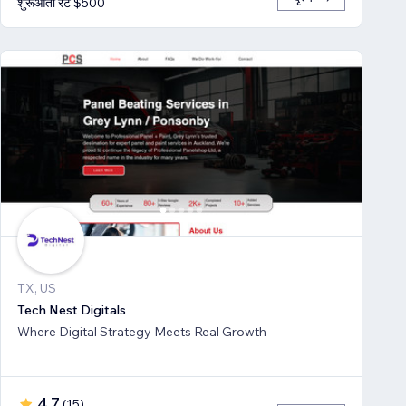
शुरूआती रेट $500
TX, US
Tech Nest Digitals
Where Digital Strategy Meets Real Growth
4.7
(
15
)