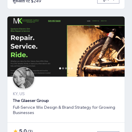
शुरूआती रेट $249
KY, US
The Glaeser Group
Full-Service Wix Design & Brand Strategy for Growing
Businesses
5.0
(
3
)