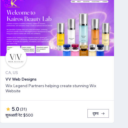
CA, US
VV Web Designs
Wix Legend Partners helping create stunning Wix
Website
5.0
(
31
)
दृश्य
शुरूआती रेट $500