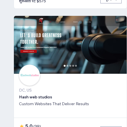
शुरूआती रेट $575
DC, US
Hash web studios
Custom Websites That Deliver Results
5.0
(
39
)