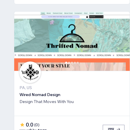
PA, US
Wired Nomad Design
Design That Moves With You
0.0
(
0
)
दृश्य