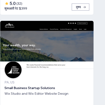
5.0
(
32
)
दृश्य
शुरूआती रेट $399
PA, US
Small Business Startup Solutions
Wix Studio and Wix Editor Website Design