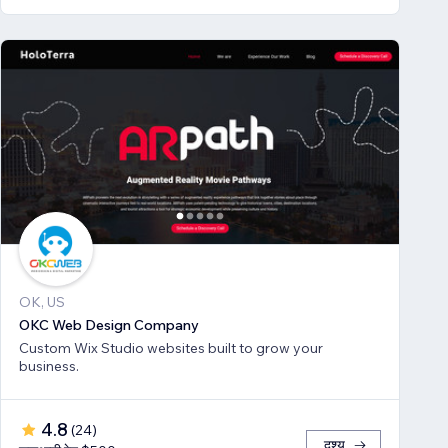
OK, US
OKC Web Design Company
Custom Wix Studio websites built to grow your
business.
4.8
(
24
)
दृश्य