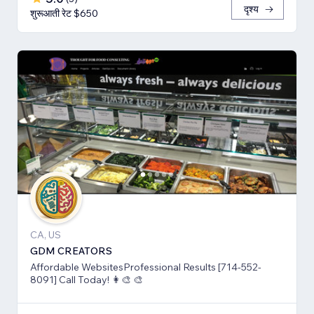
दृश्य
शुरूआती रेट $650
CA, US
GDM CREATORS
Affordable WebsitesProfessional Results [714-552-
8091] Call Today! 👩‍🎨 🎨