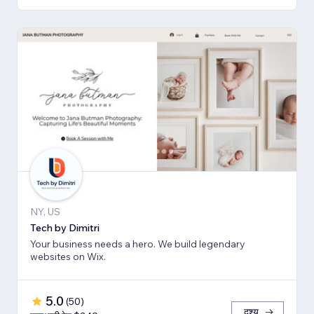
NY, US
Tech by Dimitri
Your business needs a hero. We build legendary
websites on Wix.
5.0
(
50
)
दृश्य