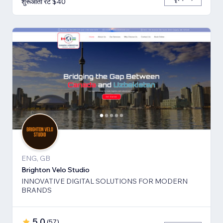
शुरूआती रेट $40
ENG, GB
Brighton Velo Studio
INNOVATIVE DIGITAL SOLUTIONS FOR MODERN
BRANDS
5.0
(
57
)