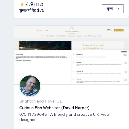
4.9
(
112
)
दृश्य
शुरूआती रेट $75
Brighton and Hove, GB
Curious Fish Websites (David Harper)
07541 729648 - A friendly and creative U.K. web
designer.