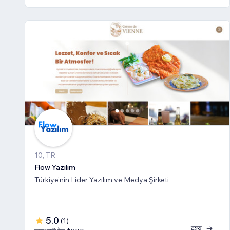
10, TR
Flow Yazılım
Türkiye'nin Lider Yazılım ve Medya Şirketi
5.0
(
1
)
दृश्य