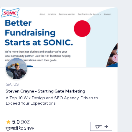
GA, US
Steven Crayne - Starting Gate Marketing
A Top 10 Wix Design and SEO Agency, Driven to
Exceed Your Expectations!
5.0
(
302
)
दृश्य
शुरूआती रेट $499