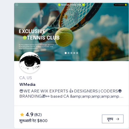
CA, US
WMedia
😎WE ARE WIX EXPERTS 👍 DESIGNERS | CODERS👽
BRANDING🎁👀 based CA &amp;amp;amp;amp;amp;
TLV
4.9
(
82
)
दृश्य
शुरूआती रेट $800