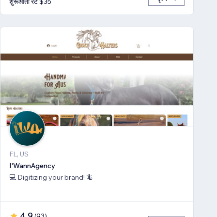
शुरूआती रेट $35
FL, US
I'WannAgency
💻 Digitizing your brand! 🦎
4.9
(
93
)