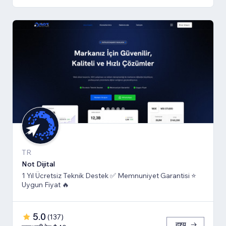
TR
Not Dijital
1 Yıl Ücretsiz Teknik Destek ✅ Memnuniyet Garantisi ⭐
Uygun Fiyat 🔥
5.0
(
137
)
दृश्य