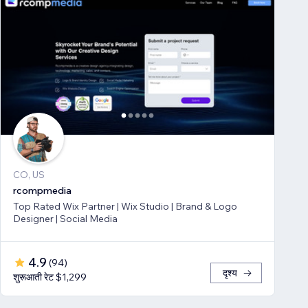
CO, US
rcompmedia
Top Rated Wix Partner | Wix Studio | Brand & Logo
Designer | Social Media
4.9
(
94
)
दृश्य
शुरूआती रेट $1,299