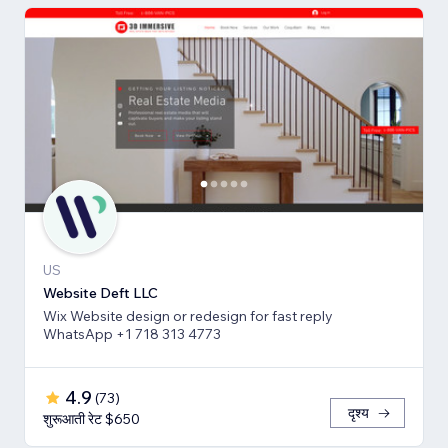
US
Website Deft LLC
Wix Website design or redesign for fast reply
WhatsApp +1 718 313 4773
4.9
(
73
)
दृश्य
शुरूआती रेट $650