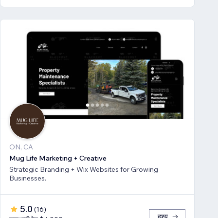
ON, CA
Mug Life Marketing + Creative
Strategic Branding + Wix Websites for Growing
Businesses.
5.0
(
16
)
दृश्य