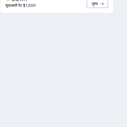
दृश्य
शुरूआती रेट $1,500