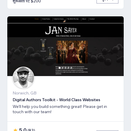
शुरूआती रेट $200
Norwich, GB
Digital Authors Toolkit - World Class Websites
We'll help you build something great! Please get in
touch with our team!
5.0
(
83
)