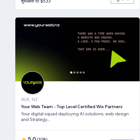
शुरूआती रेट $533
AUK, NZ
Your Web Team - Top Level Certified Wix Partners
Your digital squad deploying AI solutions, web design
and Strategy...
5.0
(
108
)