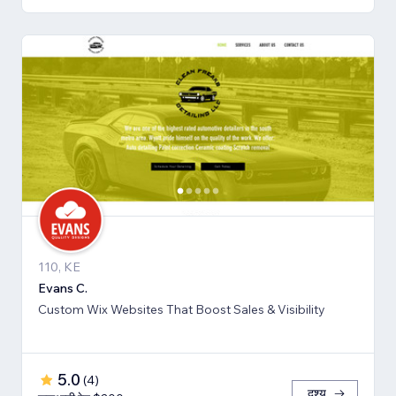
110, KE
Evans C.
Custom Wix Websites That Boost Sales & Visibility
5.0
(
4
)
दृश्य