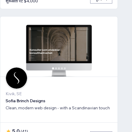
शुरूआती रेट $4,000
Kivik, SE
Sofia Brinch Designs
Clean, modern web design - with a Scandinavian touch
5.0
(
41
)