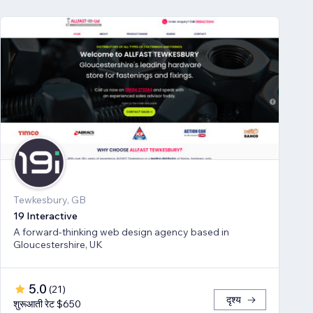
Tewkesbury, GB
19 Interactive
A forward-thinking web design agency based in
Gloucestershire, UK
5.0
(
21
)
दृश्य
शुरूआती रेट $650