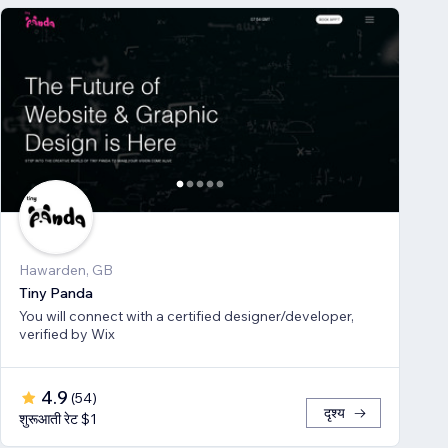
Hawarden, GB
Tiny Panda
You will connect with a certified designer/developer,
verified by Wix
4.9
(
54
)
दृश्य
शुरूआती रेट $1