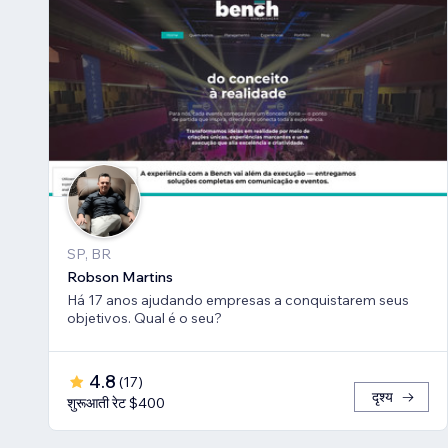
SP, BR
Robson Martins
Há 17 anos ajudando empresas a conquistarem seus
objetivos. Qual é o seu?
4.8
(
17
)
दृश्य
शुरूआती रेट $400