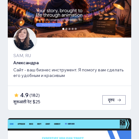
SAM, RU
Александра
Сайт - ваш бизнес инструмент. Я помогу вам сделать
его удобным и красивым
4.9
(
182
)
दृश्य
शुरूआती रेट $25