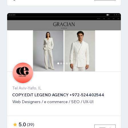
Tel Aviv-Yafo, IL
COPY.EDiT LEGEND AGENCY +972-524402544
Web Designers / e commerce / SEO / UX-UI
5.0
(
39
)