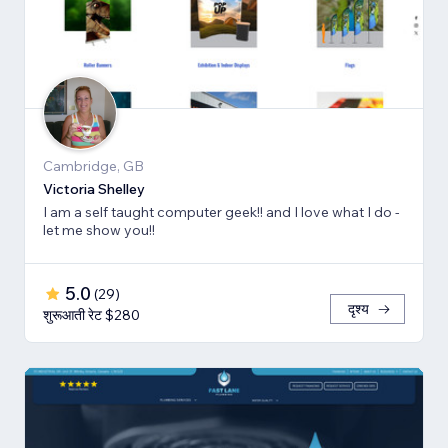
Cambridge, GB
Victoria Shelley
I am a self taught computer geek!! and I love what I do -
let me show you!!
5.0
(
29
)
दृश्य
शुरूआती रेट $280