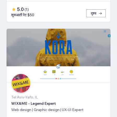
5.0
(
1
)
दृश्य
शुरूआती रेट $50
Tel Aviv-Yafo, IL
WIX&ME - Legend Expert
Web design | Graphic design | UX-UI Expert