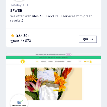
Yateley, GB
SFWEB
We offer Websites, SEO and PPC services with great
results :)
5.0
(
36
)
दृश्य
शुरूआती रेट $70