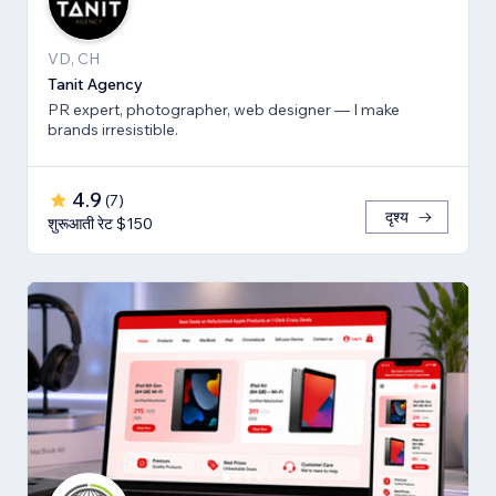
VD, CH
Tanit Agency
PR expert, photographer, web designer — I make
brands irresistible.
4.9
(
7
)
दृश्य
शुरूआती रेट $150