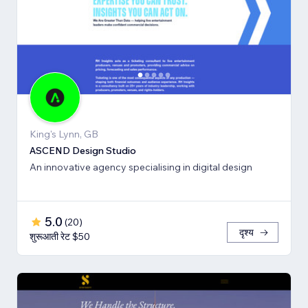
King's Lynn, GB
ASCEND Design Studio
An innovative agency specialising in digital design
5.0
(
20
)
दृश्य
शुरूआती रेट $50