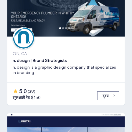
ON, CA
n. design | Brand Strategists
n. design is a graphic design company that specializes
in branding
5.0
(
39
)
दृश्य
शुरूआती रेट $150