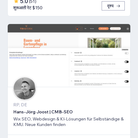
5.0
(
51
)
दृश्य
शुरूआती रेट $150
RP, DE
Hans-Jörg Joost | CMB-SEO
Wix SEO, Webdesign & KI-Lösungen für Selbständige &
KMU. Neue Kunden finden