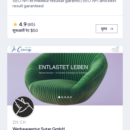
SEO №1 et meilleur résultat garantit | SEO №1 and best
result garanteed
4.9
(
65
)
दृश्य
शुरूआती रेट $50
ZH, CH
Werbeagentur Suter GmbH