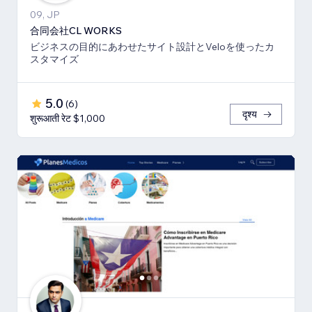
09, JP
合同会社CL WORKS
ビジネスの目的にあわせたサイト設計とVeloを使ったカ
スタマイズ
5.0
(
6
)
दृश्य
शुरूआती रेट $1,000