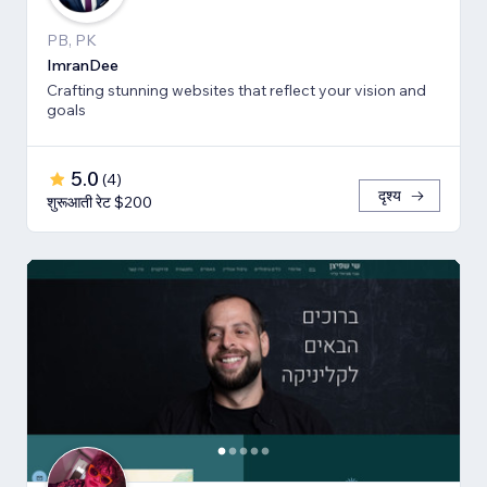
PB, PK
ImranDee
Crafting stunning websites that reflect your vision and
goals
5.0
(
4
)
दृश्य
शुरूआती रेट $200