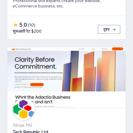
Professional Wix experts create your website,
eCommerce business, etc.
5.0
(
10
)
दृश्य
शुरूआती रेट $200
Abuja, NG
Tech Republic Ltd.