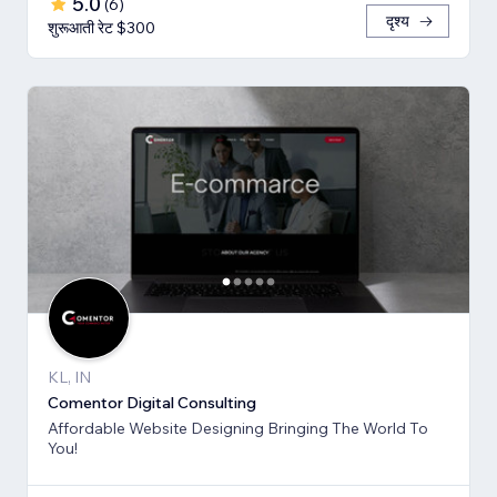
5.0
(
6
)
दृश्य
शुरूआती रेट $300
KL, IN
Comentor Digital Consulting
Affordable Website Designing Bringing The World To
You!