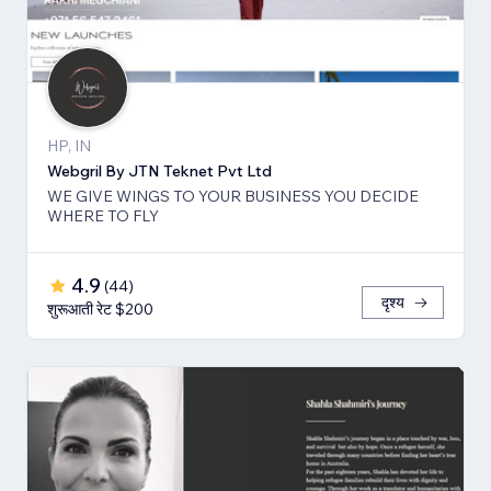
HP, IN
Webgril By JTN Teknet Pvt Ltd
WE GIVE WINGS TO YOUR BUSINESS YOU DECIDE
WHERE TO FLY
4.9
(
44
)
दृश्य
शुरूआती रेट $200