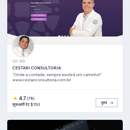
SP, BR
CESTARI CONSULTORIA
"Onde a vontade, sempre existirá um caminho!"
www.cestariconsultoria.com.br
4.7
(
78
)
दृश्य
शुरूआती रेट $150