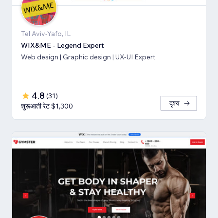
Tel Aviv-Yafo, IL
WIX&ME - Legend Expert
Web design | Graphic design | UX-UI Expert
4.8
(
31
)
दृश्य
शुरूआती रेट $1,300