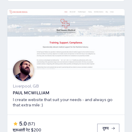
Liverpool, GB
PAUL MCWILLIAM
I create website that suit your needs - and always go
that extra mile :)
5.0
(
57
)
दृश्य
शुरूआती रेट $200