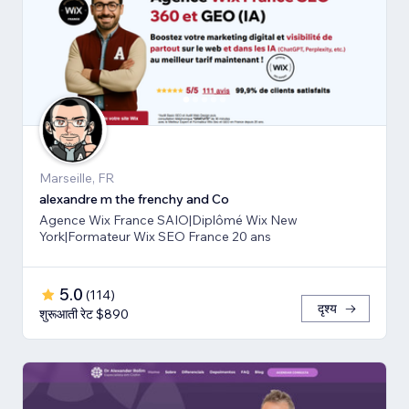
Marseille, FR
alexandre m the frenchy and Co
Agence Wix France SAIO|Diplômé Wix New
York|Formateur Wix SEO France 20 ans
5.0
(
114
)
दृश्य
शुरूआती रेट $890