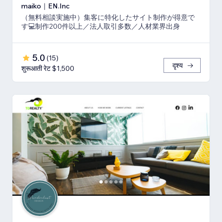
maiko｜EN.Inc
（無料相談実施中）集客に特化したサイト制作が得意で
す💻制作200件以上／法人取引多数／人材業界出身
5.0
(
15
)
दृश्य
शुरूआती रेट $1,500