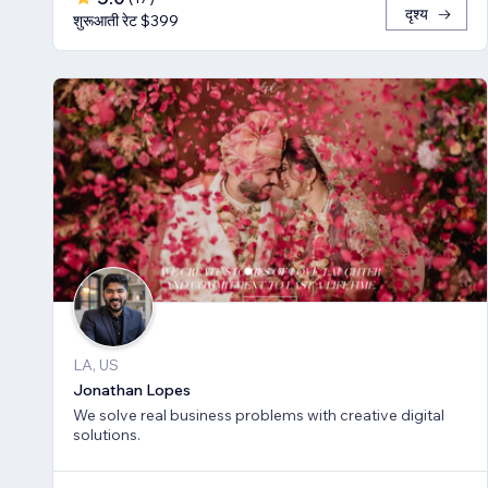
दृश्य
शुरूआती रेट $399
LA, US
Jonathan Lopes
We solve real business problems with creative digital
solutions.