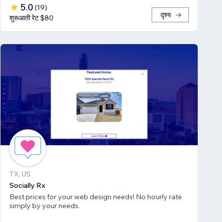
5.0
(
19
)
दृश्य
शुरूआती रेट $80
TX, US
Socially Rx
Best prices for your web design needs! No hourly rate
simply by your needs.