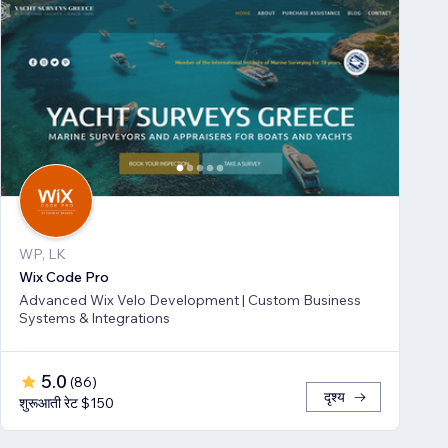
WP, LK
Wix Code Pro
Advanced Wix Velo Development | Custom Business
Systems & Integrations
5.0
(
86
)
दृश्य
शुरूआती रेट $150