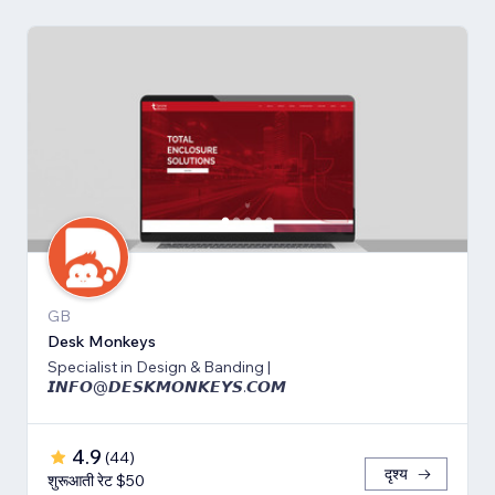
GB
Desk Monkeys
Specialist in Design & Banding |
𝙄𝙉𝙁𝙊@𝘿𝙀𝙎𝙆𝙈𝙊𝙉𝙆𝙀𝙔𝙎.𝘾𝙊𝙈
4.9
(
44
)
दृश्य
शुरूआती रेट $50