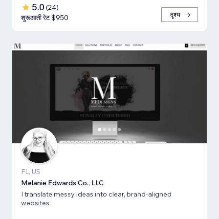
5.0
(
24
)
दृश्य
शुरूआती रेट $950
FL, US
Melanie Edwards Co., LLC
I translate messy ideas into clear, brand-aligned
websites.