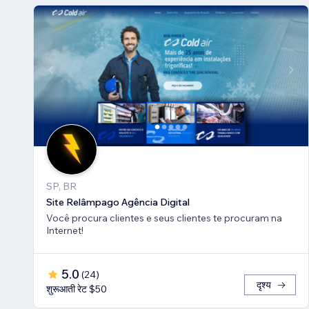
SP, BR
Site Relâmpago Agência Digital
Você procura clientes e seus clientes te procuram na
Internet!
5.0
(
24
)
दृश्य
शुरूआती रेट $50