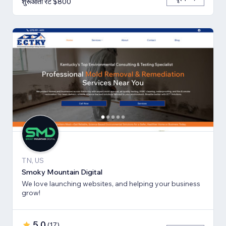
शुरूआती रेट $800
TN, US
Smoky Mountain Digital
We love launching websites, and helping your business
grow!
5.0
(
17
)