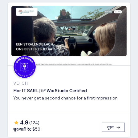
VD, CH
Flor IT SARL | 5* Wix Studio Certified
You never get a second chance for a first impression.
4.8
(
124
)
दृश्य
शुरूआती रेट $50