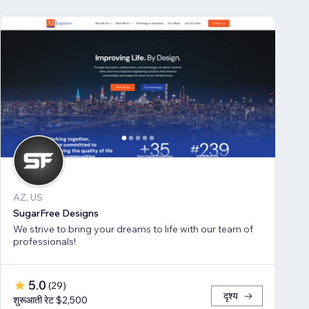
AZ, US
SugarFree Designs
We strive to bring your dreams to life with our team of
professionals!
5.0
(
29
)
दृश्य
शुरूआती रेट $2,500