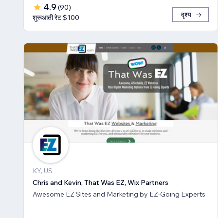
4.9
(
90
)
दृश्य
शुरूआती रेट $100
KY, US
Chris and Kevin, That Was EZ, Wix Partners
Awesome EZ Sites and Marketing by EZ-Going Experts