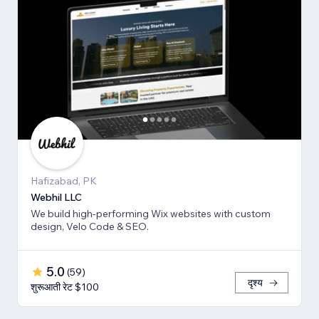
Hafizabad, PK
Webhil LLC
We build high-performing Wix websites with custom
design, Velo Code & SEO.
5.0
(
59
)
दृश्य
शुरूआती रेट $100