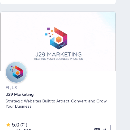
FL, US
J29 Marketing
Strategic Websites Built to Attract, Convert, and Grow
Your Business
5.0
(
71
)
दृश्य