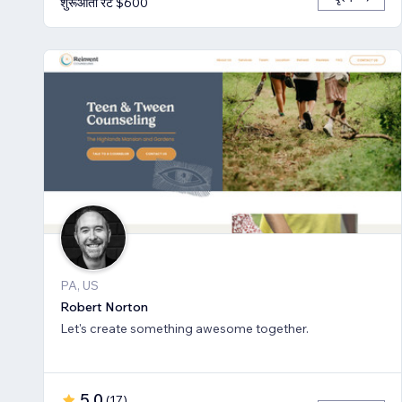
शुरूआती रेट $600
PA, US
Robert Norton
Let's create something awesome together.
5.0
(
17
)