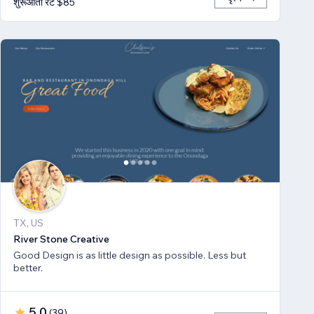
शुरूआती रेट $85
TX, US
River Stone Creative
Good Design is as little design as possible. Less but
better.
5.0
(
39
)