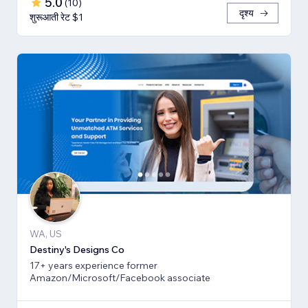
5.0
(
10
)
दृश्य
शुरूआती रेट $1
WA, US
Destiny's Designs Co
17+ years experience former
Amazon/Microsoft/Facebook associate