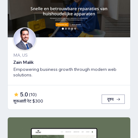
MA, US
Zain Malik
Empowering business growth through modern web
solutions.
5.0
(
10
)
दृश्य
शुरूआती रेट $300