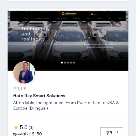
PR, US
Hato Rey Smart Solutions
Affordable, the right price. From Puerto Rico to USA &
Europe (Bilingual)
5.0
(
3
)
दृश्य
शुरूआती रेट $150