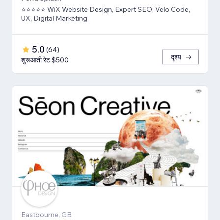
⭐⭐⭐⭐⭐ WiX Website Design, Expert SEO, Velo Code,
UX, Digital Marketing
5.0
(
64
)
दृश्य
शुरूआती रेट $500
Eastbourne, GB