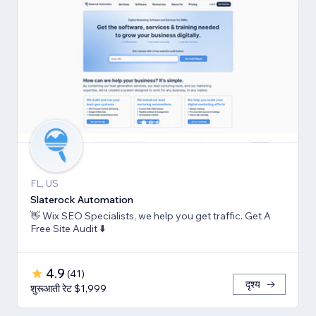
FL, US
Slaterock Automation
👋 Wix SEO Specialists, we help you get traffic. Get A
Free Site Audit ⬇️
4.9
(
41
)
दृश्य
शुरूआती रेट $1,999