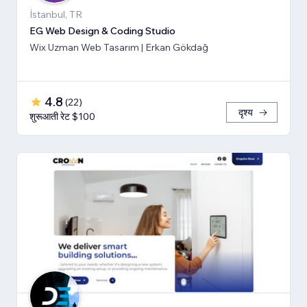
İstanbul, TR
EG Web Design & Coding Studio
Wix Uzman Web Tasarım | Erkan Gökdağ
4.8
(
22
)
दृश्य
शुरूआती रेट $100