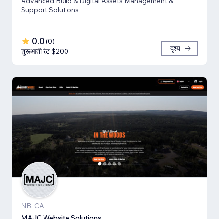
Advanced Build & Digital Assets Management &
Support Solutions
0.0
(
0
)
दृश्य
शुरूआती रेट $200
NB, CA
MAJC Website Solutions