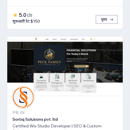
5.0
(
3
)
दृश्य
शुरूआती रेट $150
PB, IN
Sortiq Solutions pvt. ltd
Certified Wix Studio Developer | SEO & Custom