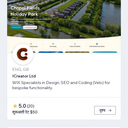
ENG, GB
ICreator Ltd
WIX Specialists in Design, SEO and Coding (Velo) for
bespoke functionality.
5.0
(
20
)
दृश्य
शुरूआती रेट $50