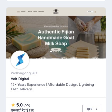
Wollongong, AU
Volt Digital
12+ Years Experience | Affordable Design. Lightning-
Fast Delivery.
5.0
(
66
)
दृश्य
शुरूआती रेट $110