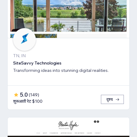
TN, IN
SiteSavvy Technologies
Transforming ideas into stunning digital realities.
5.0
(
149
)
दृश्य
शुरूआती रेट $100