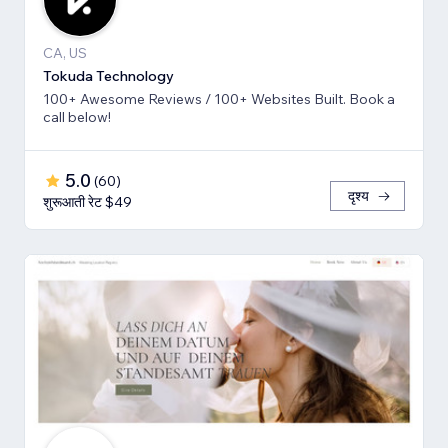
CA, US
Tokuda Technology
100+ Awesome Reviews / 100+ Websites Built. Book a
call below!
5.0
(
60
)
दृश्य
शुरूआती रेट $49