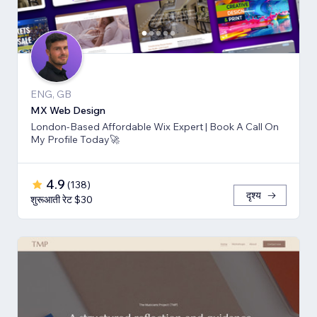
ENG, GB
MX Web Design
London-Based Affordable Wix Expert | Book A Call On
My Profile Today🚀
4.9
(
138
)
दृश्य
शुरूआती रेट $30