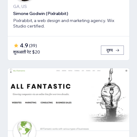
GA, US
Simone Godwin (Pixlrabbit)
Pixlrabbit, a web design and marketing agency. Wix
Studio certified.
4.9
(
39
)
दृश्य
शुरूआती रेट $20