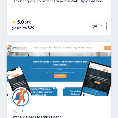
Let’s bring your brand to life — the Web Diplomat way.
5.0
(
41
)
दृश्य
शुरूआती रेट $29
SZ, CH
Office Helpers Markus Foehn