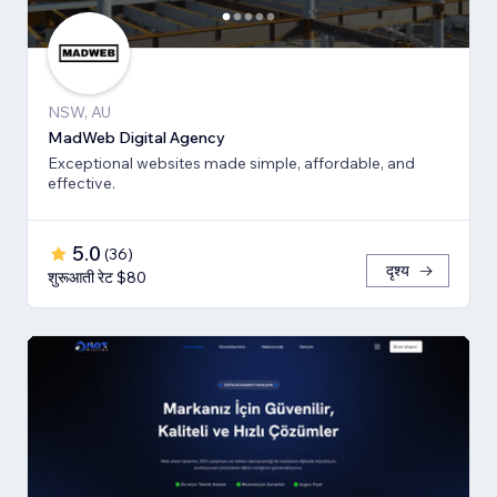
NSW, AU
MadWeb Digital Agency
Exceptional websites made simple, affordable, and
effective.
5.0
(
36
)
दृश्य
शुरूआती रेट $80