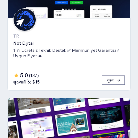
TR
Not Dijital
1 Yıl Ücretsiz Teknik Destek ✅ Memnuniyet Garantisi ⭐
Uygun Fiyat 🔥
5.0
(
137
)
दृश्य
शुरूआती रेट $15