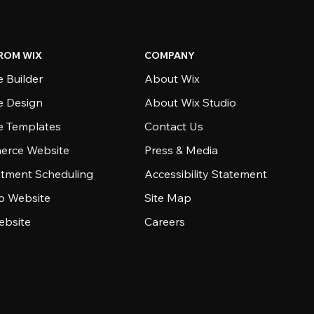
ROM WIX
COMPANY
 Builder
About Wix
e Design
About Wix Studio
e Templates
Contact Us
rce Website
Press & Media
tment Scheduling
Accessibility Statement
io Website
Site Map
ebsite
Careers