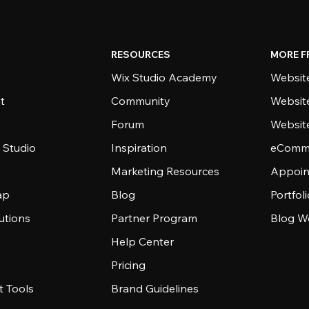
RESOURCES
MORE F
Wix Studio Academy
Website
t
Community
Websit
Forum
Websit
 Studio
Inspiration
eComme
Marketing Resources
Appoin
ap
Blog
Portfol
utions
Partner Program
Blog W
Help Center
Pricing
 Tools
Brand Guidelines