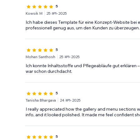
5
Kowsik M
25 अग॰ 2025
Ich habe dieses Template für eine Konzept-Website bei 
professionell genug aus, um den Kunden zu überzeugen.
5
Mohan Santhosh
25 अग॰ 2025
Ich konnte Inhaltsstoffe und Pflegeabläufe gut erklären –
war schon durchdacht.
5
Tanisha Bhargava
24 अग॰ 2025
I really appreciated how the gallery and menu sections wer
info, and it looked polished. It made me feel confident s
5