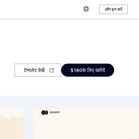
लॉग इन करें
टेम्पलेट देखें
$180के लिए खरीदें