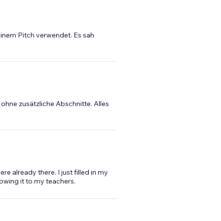
einem Pitch verwendet. Es sah
 ohne zusätzliche Abschnitte. Alles
e already there. I just filled in my
howing it to my teachers.