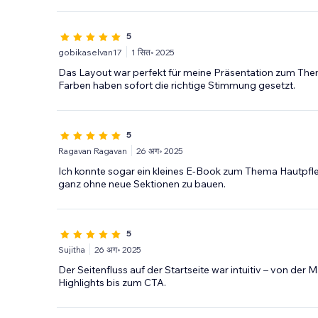
5
gobikaselvan17
1 सित॰ 2025
Das Layout war perfekt für meine Präsentation zum The
Farben haben sofort die richtige Stimmung gesetzt.
5
Ragavan Ragavan
26 अग॰ 2025
Ich konnte sogar ein kleines E-Book zum Thema Hautpfle
ganz ohne neue Sektionen zu bauen.
5
Sujitha
26 अग॰ 2025
Der Seitenfluss auf der Startseite war intuitiv – von de
Highlights bis zum CTA.