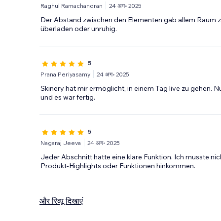
Raghul Ramachandran
24 अग॰ 2025
Der Abstand zwischen den Elementen gab allem Raum zu
überladen oder unruhig.
5
Prana Periyasamy
24 अग॰ 2025
Skinery hat mir ermöglicht, in einem Tag live zu gehen. Nu
und es war fertig.
5
Nagaraj Jeeva
24 अग॰ 2025
Jeder Abschnitt hatte eine klare Funktion. Ich musste ni
Produkt-Highlights oder Funktionen hinkommen.
और रिव्यू दिखाएं