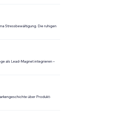
ma Stressbewältigung. Die ruhigen
ge als Lead-Magnet integrieren –
r Markengeschichte über Produkt-