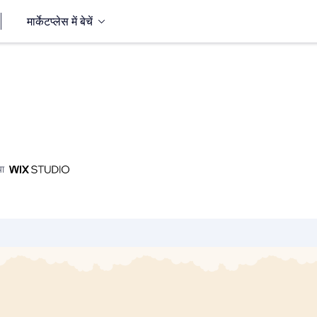
मार्केटप्लेस में बेचें
या