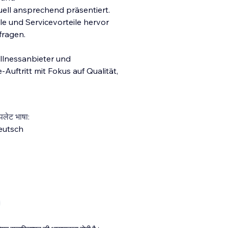
uell ansprechend präsentiert.
 und Servicevorteile hervor
fragen.
ellnessanbieter und
-Auftritt mit Fokus auf Qualität,
्पलेट भाषा:
eutsch