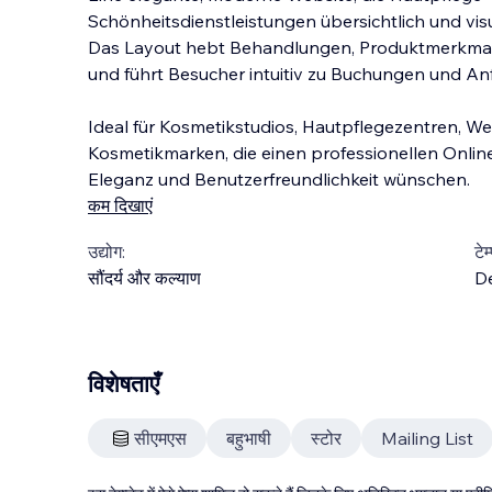
Schönheitsdienstleistungen übersichtlich und vis
Das Layout hebt Behandlungen, Produktmerkmale
und führt Besucher intuitiv zu Buchungen und An
Ideal für Kosmetikstudios, Hautpflegezentren, W
Kosmetikmarken, die eine
n professionellen Online
Eleganz und Benutzerfreundlichkeit wünschen.
कम दिखाएं
उद्योग:
टेम
सौंदर्य और कल्याण
D
विशेषताएँ
सीएमएस
बहुभाषी
स्टोर
Mailing List