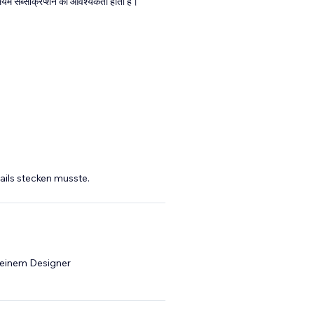
्रीमियम सब्सक्रिप्शन की आवश्यकता होती है।
tails stecken musste.
t einem Designer