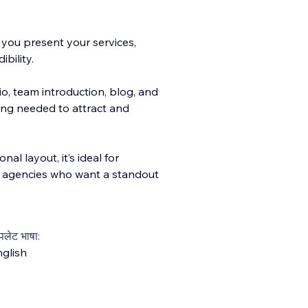
you present your services,
bility.
io, team introduction, blog, and
ng needed to attract and
al layout, it’s ideal for
g agencies who want a standout
्पलेट भाषा:
glish