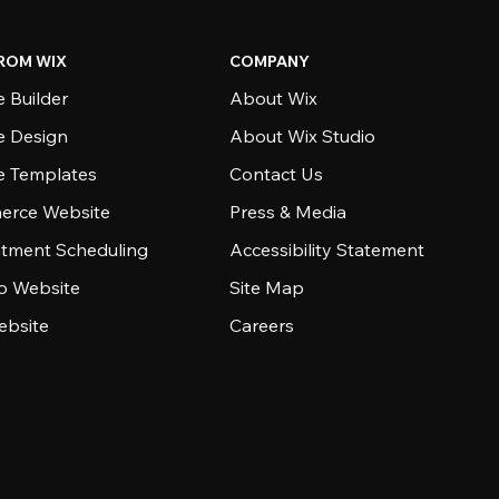
ROM WIX
COMPANY
 Builder
About Wix
e Design
About Wix Studio
e Templates
Contact Us
rce Website
Press & Media
tment Scheduling
Accessibility Statement
io Website
Site Map
ebsite
Careers