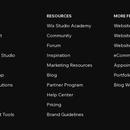
RESOURCES
MORE F
Wix Studio Academy
Website
t
Community
Websit
Forum
Websit
 Studio
Inspiration
eComme
Marketing Resources
Appoin
ap
Blog
Portfol
utions
Partner Program
Blog W
Help Center
Pricing
 Tools
Brand Guidelines