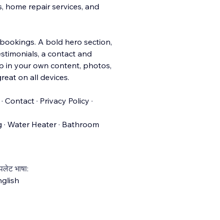
s, home repair services, and
 bookings. A bold hero section,
estimonials, a contact and
 in your own content, photos,
eat on all devices.
 Contact · Privacy Policy ·
ng · Water Heater · Bathroom
्पलेट भाषा:
glish