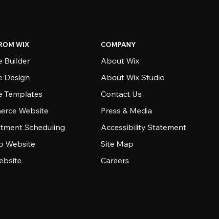
ROM WIX
COMPANY
 Builder
About Wix
e Design
About Wix Studio
e Templates
Contact Us
rce Website
Press & Media
tment Scheduling
Accessibility Statement
io Website
Site Map
ebsite
Careers