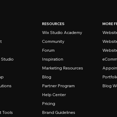
RESOURCES
MORE F
Wix Studio Academy
Website
t
Community
Websit
Forum
Websit
 Studio
Inspiration
eComme
Marketing Resources
Appoin
ap
Blog
Portfol
utions
Partner Program
Blog W
Help Center
Pricing
 Tools
Brand Guidelines