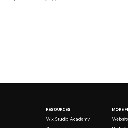
RESOURCES
MORE F
Wix Studio Academy
Website