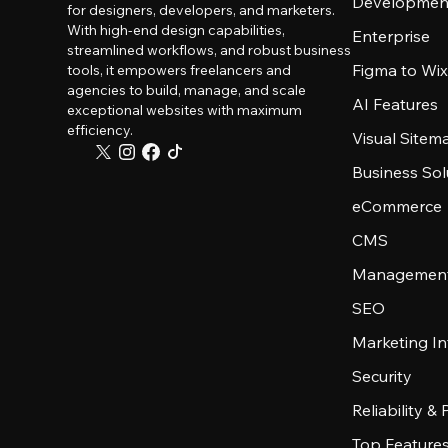
Developmen
for designers, developers, and marketers.
With high-end design capabilities,
Enterprise
streamlined workflows, and robust business
Figma to Wix
tools, it empowers freelancers and
agencies to build, manage, and scale
AI Features
exceptional websites with maximum
efficiency.
Visual Sitem
Business Sol
eCommerce
CMS
Management
SEO
Marketing In
Security
Reliability &
Top Feature