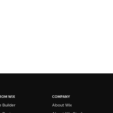
ROM WIX
COMPANY
 Builder
About Wix