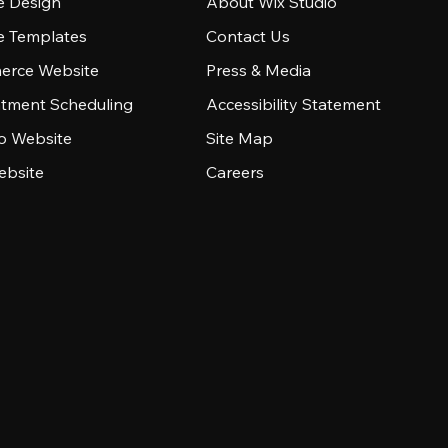
e Design
About Wix Studio
e Templates
Contact Us
rce Website
Press & Media
tment Scheduling
Accessibility Statement
io Website
Site Map
ebsite
Careers