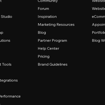
t
Community
Websit
Forum
Websit
 Studio
Inspiration
eComme
Marketing Resources
Appoin
ap
Blog
Portfol
utions
Partner Program
Blog W
Help Center
Pricing
 Tools
Brand Guidelines
tegrations
 Performance
s