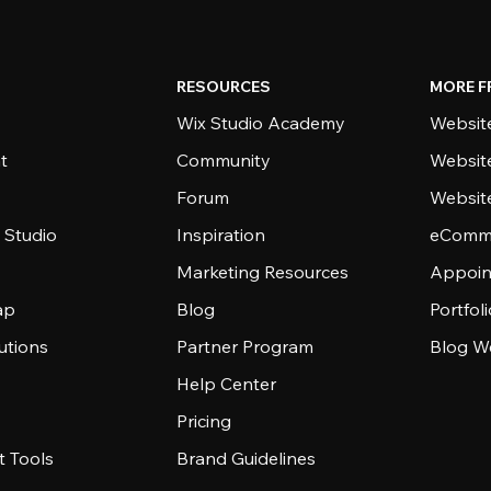
RESOURCES
MORE F
Wix Studio Academy
Website
t
Community
Websit
Forum
Websit
 Studio
Inspiration
eComme
Marketing Resources
Appoin
ap
Blog
Portfol
utions
Partner Program
Blog W
Help Center
Pricing
 Tools
Brand Guidelines