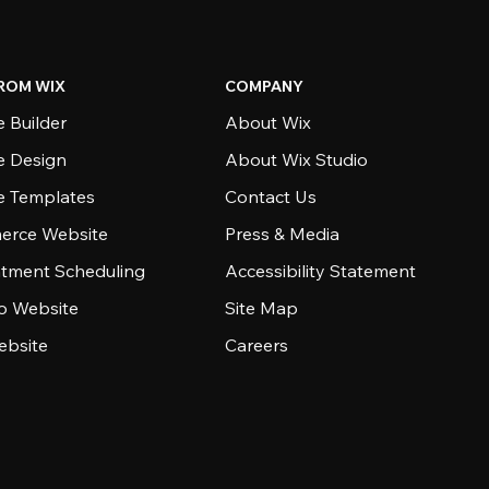
ROM WIX
COMPANY
 Builder
About Wix
e Design
About Wix Studio
e Templates
Contact Us
rce Website
Press & Media
tment Scheduling
Accessibility Statement
io Website
Site Map
ebsite
Careers