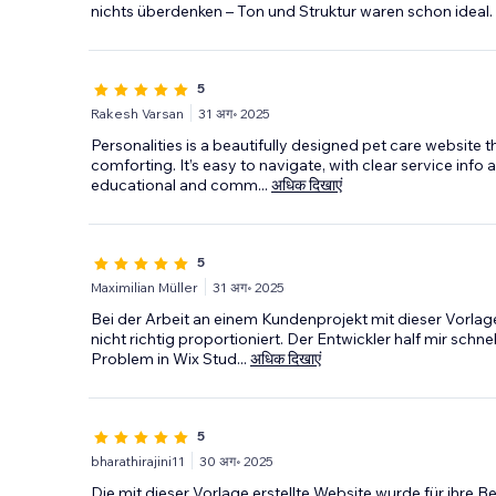
nichts überdenken – Ton und Struktur waren schon ideal.
5
Rakesh Varsan
31 अग॰ 2025
Personalities is a beautifully designed pet care website 
comforting. It’s easy to navigate, with clear service inf
educational and comm
...
अधिक दिखाएं
5
Maximilian Müller
31 अग॰ 2025
Bei der Arbeit an einem Kundenprojekt mit dieser Vorla
nicht richtig proportioniert. Der Entwickler half mir schne
Problem in Wix Stud
...
अधिक दिखाएं
5
bharathirajini11
30 अग॰ 2025
Die mit dieser Vorlage erstellte Website wurde für ihre Be