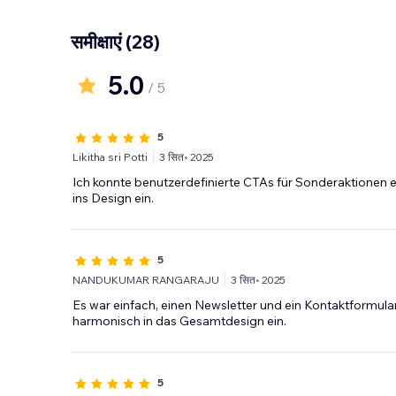
समीक्षाएं
(28)
5.0
/ 5
5
Likitha sri Potti
3 सित॰ 2025
Ich konnte benutzerdefinierte CTAs für Sonderaktionen ei
ins Design ein.
5
NANDUKUMAR RANGARAJU
3 सित॰ 2025
Es war einfach, einen Newsletter und ein Kontaktformular
harmonisch in das Gesamtdesign ein.
5