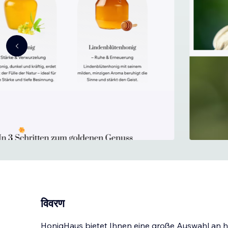
विवरण
HonigHaus bietet Ihnen eine große Auswahl an 