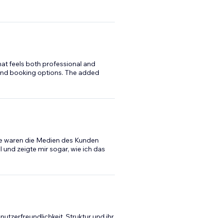
that feels both professional and
o and booking options. The added
ge waren die Medien des Kunden
ll und zeigte mir sogar, wie ich das
nutzerfreundlichkeit, Struktur und ihr