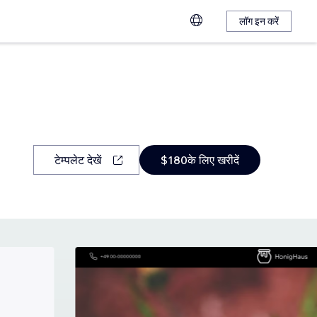
लॉग इन करें
टेम्पलेट देखें
$180के लिए खरीदें