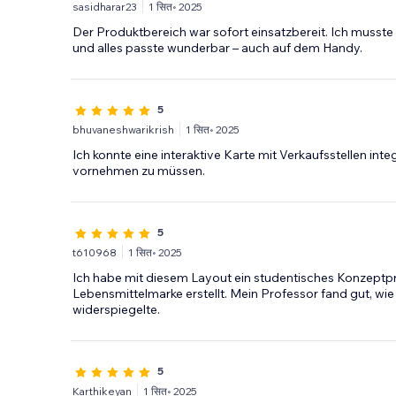
sasidharar23
1 सित॰ 2025
Der Produktbereich war sofort einsatzbereit. Ich musste 
und alles passte wunderbar – auch auf dem Handy.
5
bhuvaneshwarikrish
1 सित॰ 2025
Ich konnte eine interaktive Karte mit Verkaufsstellen i
vornehmen zu müssen.
5
t610968
1 सित॰ 2025
Ich habe mit diesem Layout ein studentisches Konzeptpro
Lebensmittelmarke erstellt. Mein Professor fand gut, wi
widerspiegelte.
5
Karthikeyan
1 सित॰ 2025