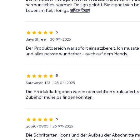
harmonisches, warmes Design gelobt. Sie eignet sich b
Lebensmittel, Honig
...
अधिक दिखाएं
5
Jaya Shree
30 अग॰ 2025
Der Produktbereich war sofort einsatzbereit. Ich musste 
und alles passte wunderbar – auch auf dem Handy.
5
Saravanan 123
28 अग॰ 2025
Die Produktkategorien waren übersichtlich strukturiert
Zubehör mühelos finden konnten.
5
gopi070805
26 अग॰ 2025
Die Schriftarten, Icons und der Aufbau der Abschnitte ma