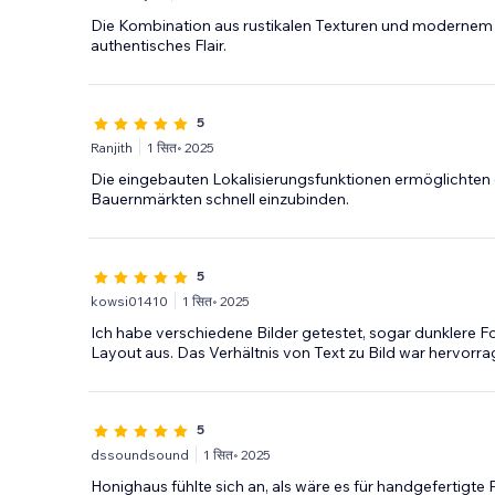
Die Kombination aus rustikalen Texturen und modernem 
authentisches Flair.
5
Ranjith
1 सित॰ 2025
Die eingebauten Lokalisierungsfunktionen ermöglichten 
Bauernmärkten schnell einzubinden.
5
kowsi01410
1 सित॰ 2025
Ich habe verschiedene Bilder getestet, sogar dunklere Fo
Layout aus. Das Verhältnis von Text zu Bild war hervorr
5
dssoundsound
1 सित॰ 2025
Honighaus fühlte sich an, als wäre es für handgefertigt