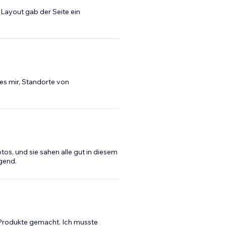
Layout gab der Seite ein
es mir, Standorte von
tos, und sie sahen alle gut in diesem
agend.
e Produkte gemacht. Ich musste