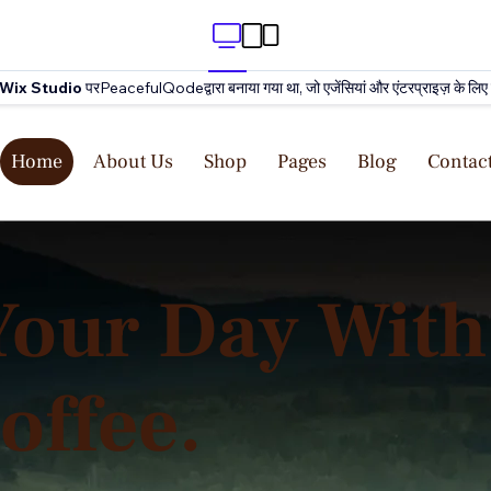
Wix Studio
परPeacefulQodeद्वारा बनाया गया था, जो एजेंसियां और एंटरप्राइज़ के लिए प्