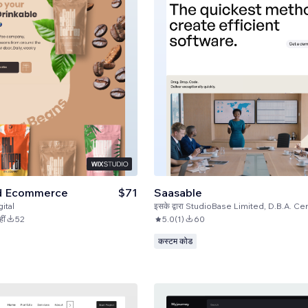
d Ecommerce
$71
Saasable
ital
इसके द्वारा
StudioBase Limited, D.B.A. Certifi
ीं
52
5.0
(
1
)
60
कस्टम कोड