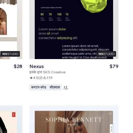
$28
Nexus
$79
इसके द्वारा
SKS Creative
4.5
(
2
)
119
कस्टम कोड
सीएमएस
+
1