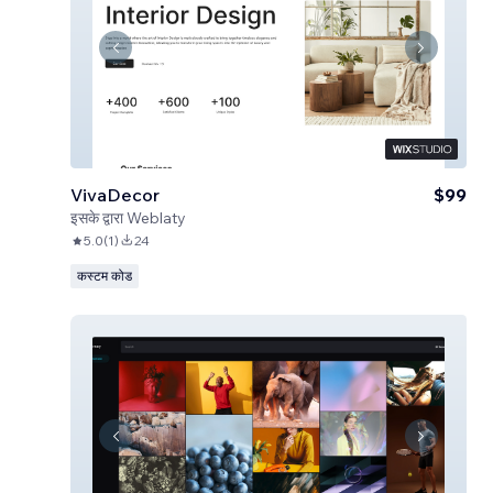
VivaDecor
$99
इसके द्वारा
Weblaty
5.0
(
1
)
24
कस्टम कोड