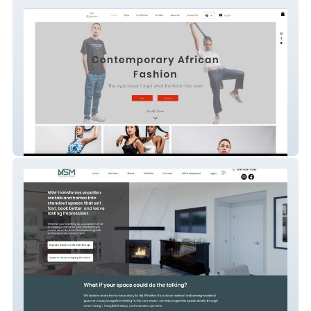
Khetiwe
NSMStaging