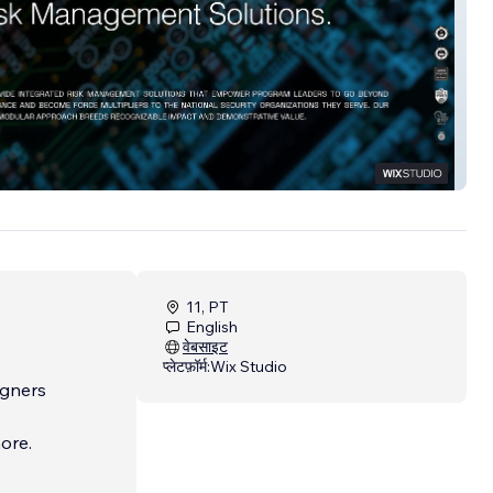
 SOLUTIONS
11, PT
English
वेबसाइट
प्लेटफ़ॉर्म:
Wix Studio
igners
nore.