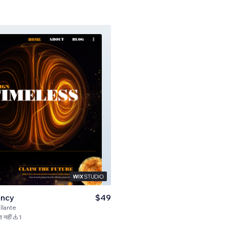
ency
$49
llante
 नहीं
1