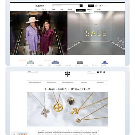
Maison Ora
TreasuresOfByzantium