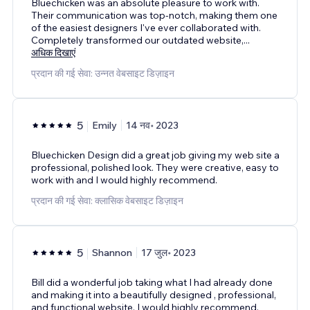
Bluechicken was an absolute pleasure to work with.
Their communication was top-notch, making them one
of the easiest designers I've ever collaborated with.
Completely transformed our outdated website,
...
अधिक दिखाएं
प्रदान की गई सेवा: उन्नत वेबसाइट डिज़ाइन
5
Emily
14 नव॰ 2023
Bluechicken Design did a great job giving my web site a
professional, polished look. They were creative, easy to
work with and I would highly recommend.
प्रदान की गई सेवा: क्लासिक वेबसाइट डिज़ाइन
5
Shannon
17 जुल॰ 2023
Bill did a wonderful job taking what I had already done
and making it into a beautifully designed , professional,
and functional website. I would highly recommend.