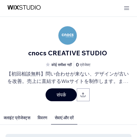
cnocs CREATIVE STUDIO
0
कोई समीक्षा नहीं
प्रोजेक्ट
【初回相談無料】問い合わせが来ない、デザインが古い
を改善。売上に直結するWixサイトを制作します。まず
はお気軽にご相談ください
संपर्क
क्लाइंट प्रोजेक्ट्स
विवरण
सेवाएं और दरें