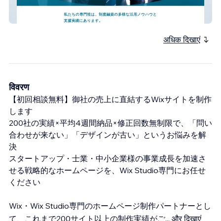
株式会社DUCKBLUE
अधिक दिखाएं
विवरण
【初回相談無料】御社の売上に直結するWixサイトを制作
します
200社の実績×平均4週間納品×修正回数無制限で、「問い
合わせが来ない」「デザインが古い」というお悩みを解
決
スタートアップ・士業・中小企業様の事業成長を加速さ
せる戦略的なホームページを、Wix Studio専門にお任せ
ください
Wix・Wix Studio専門のホームページ制作パートナーとし
て、これまで200サイト以上の制作実績がご
...
और दिखाएं