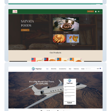
my-site-1
satvatafoods