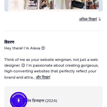
Say Yes to Your Dress Bridal
अधिक दिखाएं
विवरण
Hey there! I'm Alexa 😊
Think of me as your website wingman, not just a web
designer. 😉 I'm passionate about creating gorgeous,
high-converting websites that perfectly reflect your
brand and attra
...
और दिखाएं
वेब डिजाइनर
(
2024
)