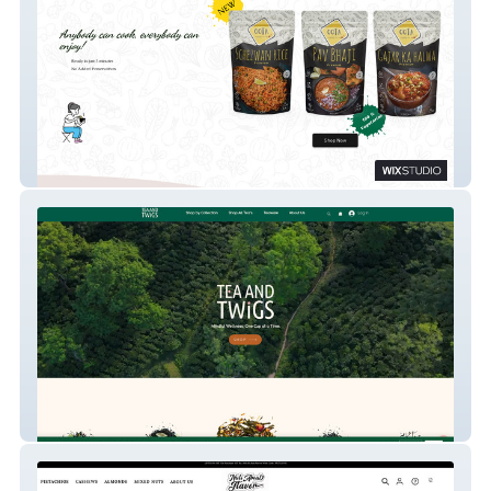
Oota
Tea And Twigs India