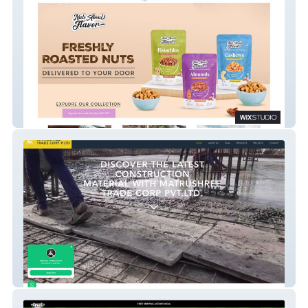
NutsAboutFlavor
MSHREE