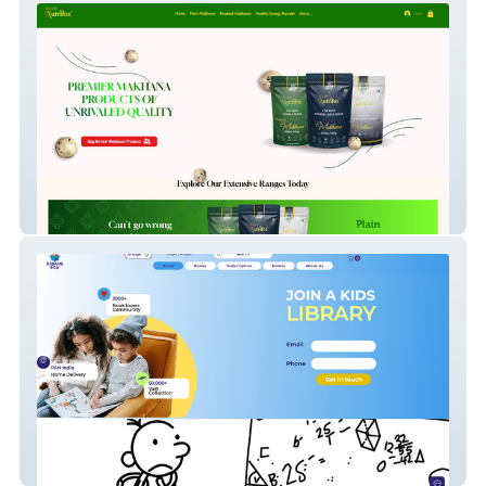
Nidashinutrifox
Kahaanibox JP