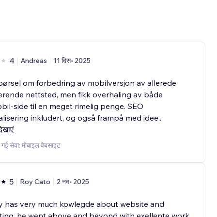
4
Andreas
11 दिस॰ 2025
ørsel om forbedring av mobilversjon av allerede
erende nettsted, men fikk overhaling av både
il-side til en meget rimelig penge. SEO
lisering inkludert, og også frampå med idee
...
िखाएं
 गई सेवा: मोबाइल वेबसाइट
5
Roy Cato
2 नव॰ 2025
y has very much kowlegde about website and
ting, he went above and beyond with exellente work