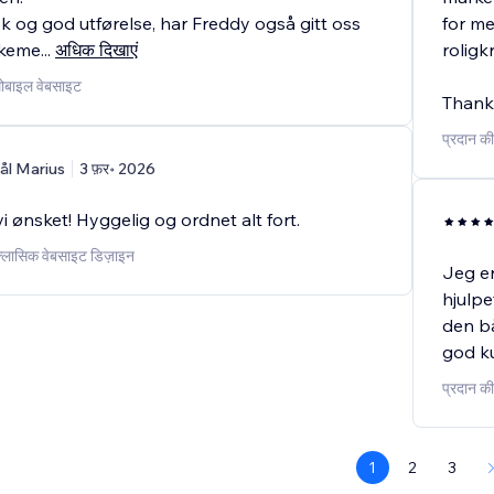
rask og god utførelse, har Freddy også gitt oss
for me
akeme
...
अधिक दिखाएं
rolig
 मोबाइल वेबसाइट
Thank 
प्रदान की
ål Marius
3 फ़र॰ 2026
i ønsket! Hyggelig og ordnet alt fort.
 क्लासिक वेबसाइट डिज़ाइन
Jeg er
hjulpe
den bå
god ku
प्रदान की
1
2
3