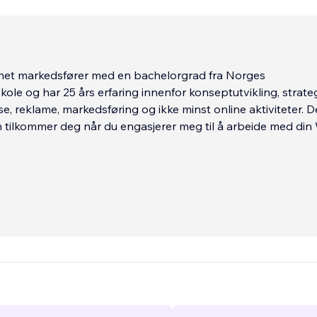
net markedsfører med en bachelorgrad fra Norges
le og har 25 års erfaring innenfor konseptutvikling, strategi
se, reklame, markedsføring og ikke minst online aktiviteter. 
tilkommer deg når du engasjerer meg til å arbeide med din 
 må være optimalisert for mobil og ha en struktur som gjør 
gere, samt føre til ønsket handling fra dine kunder, som er økn
tid der suksessen til nettsider og nettbutikker ikke lenger av
e datamaskiner. Mobiltelefonen har inntatt tronen som den
eenheten, og det forventes at hele 95 % av besøkende på ne
ke sine smarttelefoner.
...