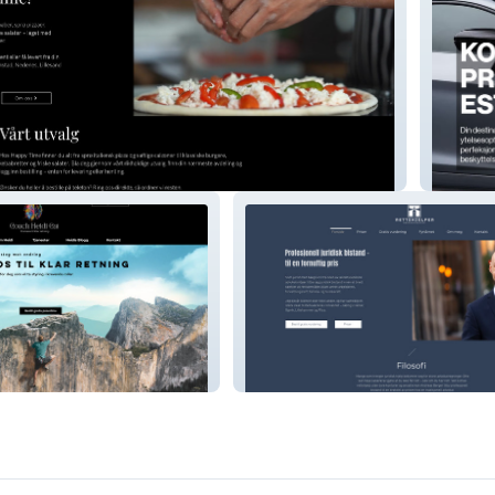
za As
Alpha S
ing
Jurist A. Berger