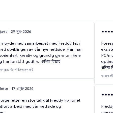
jarte
29 जुल॰ 2026
fornøyde med samarbeidet med Freddy Fix i
Foresp
ed utviklingen av vår nye nettside. Han har
eksist
sorientert, kreativ og grundig gjennom hele
PC/mob
g har forstått godt h
...
अधिक दिखाएं
optima
अधिक द
वेबसाइट फिर से डिज़ाइन करें
प्रदान की
ette
17 अप्रैल 2026
rge retter en stor takk til Freddy Fix for et
tført arbeid med vår nettside og
Fredd
en.
marke