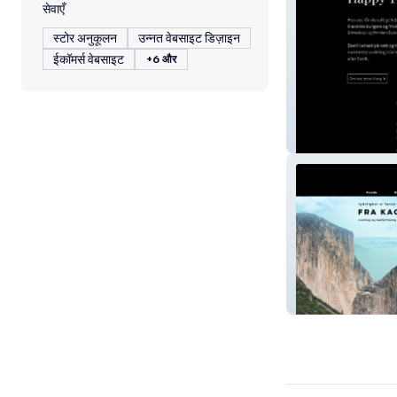
सेवाएँ
स्टोर अनुकूलन
उन्नत वेबसाइट डिज़ाइन
ईकॉमर्स वेबसाइट
+6 और
Happy Time Piz
Heidi Cat Coach