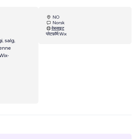
NO
Norsk
वेबसाइट
प्लेटफ़ॉर्म:
Wix
, salg,
Denne
Wix-
det
ing i
henger
ttsider