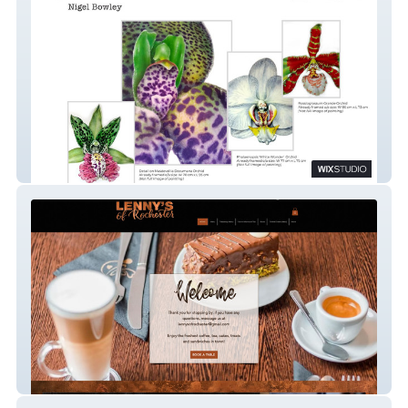
FLORAandAUTOartist
Lenny's of Rochester