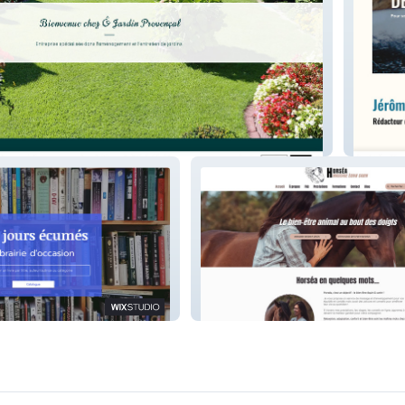
çal
Ma vie,
s
Horsea