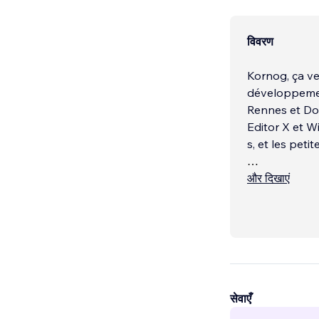
विवरण
Kornog, ça ve
développement
Rennes et Dou
Editor X et W
s, et les petit
Notre certifi
और दिखाएं
fonctionnalit
Nous propo
सेवाएँ