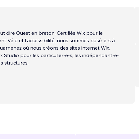
ut dire Ouest en breton. Certifiés Wix pour le
 Vélo et l'accessibilité, nous sommes basé-e-s à
arnenez où nous créons des sites internet Wix,
ix Studio pour les particulier-e-s, les indépendant-e-
es structures.
cation Wix Vélo nous permet de vous proposer des
és avancées qui n'existent pas par défaut sur Wix.
son
...