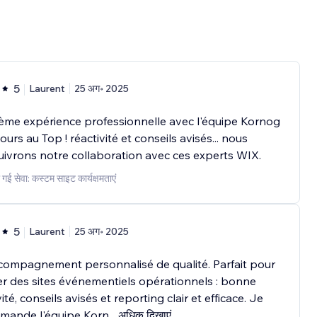
5
Laurent
25 अग॰ 2025
me expérience professionnelle avec l'équipe Kornog
jours au Top ! réactivité et conseils avisés... nous
ivrons notre collaboration avec ces experts WIX.
 गई सेवा: कस्टम साइट कार्यक्षमताएं
5
Laurent
25 अग॰ 2025
compagnement personnalisé de qualité. Parfait pour
ser des sites événementiels opérationnels : bonne
ité, conseils avisés et reporting clair et efficace. Je
mande l'équipe Korn
...
अधिक दिखाएं