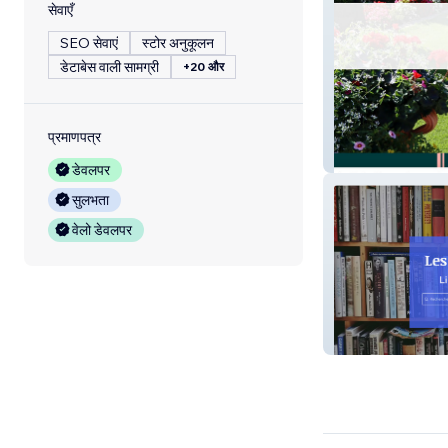
सेवाएँ
SEO सेवाएं
स्टोर अनुकूलन
डेटाबेस वाली सामग्री
+20 और
प्रमाणपत्र
Ô Jardin Proven
डेवलपर
सुलभता
वेलो डेवलपर
Les jours écumé