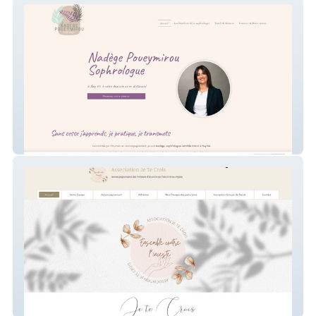
NADEGE POUEYMIROU
Association Je Te Crois