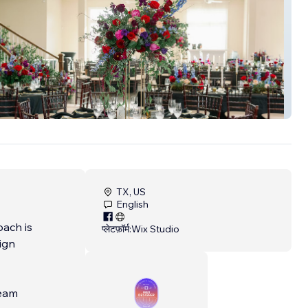
re Dahlia
TX, US
English
oach is
प्लेटफ़ॉर्म:
Wix Studio
lign
team