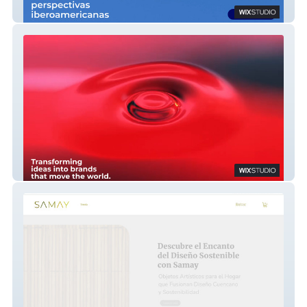
EEI
Sïames