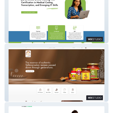
kelearn
RuchiRasa