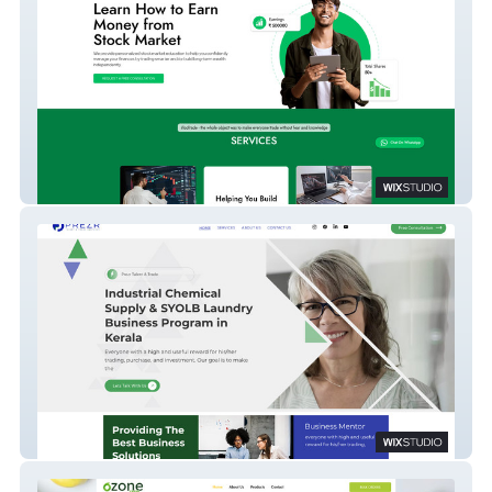
iTooTrade V3
Prezr Talent & Trade