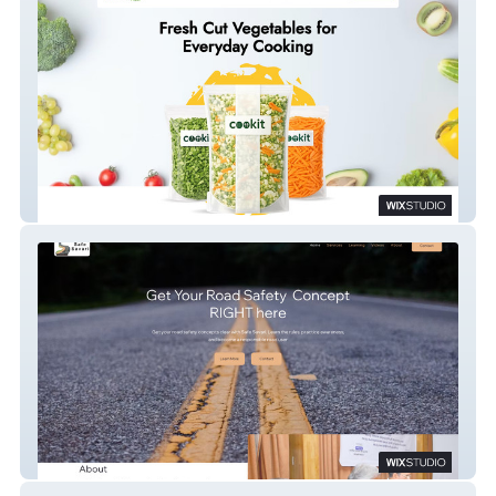
Ozone Fresh
SafesSavari