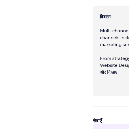
विवरण
Multi-channel
channels incl
marketing ser
From strategy
Website Des
Search Engin
और दिखाएं
Google Ads
...
सेवाएँ