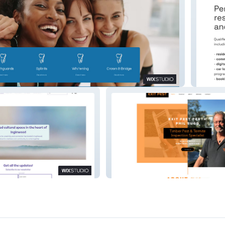
In-Tune
 Hub
Exit Pest Perth