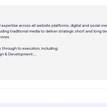
 expertise across all website platforms, digital and social me
uding traditional media to deliver strategic short and long t
vices.
 through to execution, including;
ign & Development
e Optimisation (SEO)