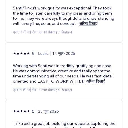
Santi/Tinku’s work quality was exceptional. They took
the time to listen carefully to my ideas and bring them
to life. They were always thoughtful and understanding
with every line, color, and concept
...
अधिक दिखाएं
प्रदान की गई सेवा: उन्नत वेबसाइट डिज़ाइन
5
Leslie
14 जुल॰ 2025
Working with Santi was incredibly gratifying and easy.
He was communicative, creative and really spent the
time understanding all of our needs. He was fast, detail
oriented and EASY TO WORK WITH. I
...
अधिक दिखाएं
प्रदान की गई सेवा: उन्नत वेबसाइट डिज़ाइन
5
23 जून 2025
Tinku did a great job building our website, capturing the