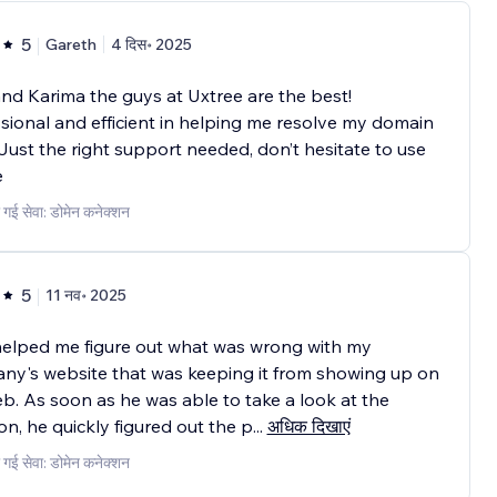
5
Gareth
4 दिस॰ 2025
nd Karima the guys at Uxtree are the best!
sional and efficient in helping me resolve my domain
 Just the right support needed, don’t hesitate to use
e
 गई सेवा: डोमेन कनेक्शन
5
11 नव॰ 2025
helped me figure out what was wrong with my
y's website that was keeping it from showing up on
b. As soon as he was able to take a look at the
ion, he quickly figured out the p
...
अधिक दिखाएं
 गई सेवा: डोमेन कनेक्शन