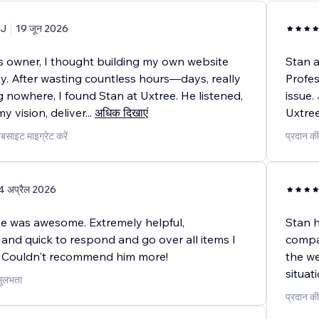
J
19 जून 2026
s owner, I thought building my own website
Stan a
y. After wasting countless hours—days, really
Profes
 nowhere, I found Stan at Uxtree. He listened,
issue.
 vision, deliver
...
अधिक दिखाएं
Uxtre
ेबसाइट माइग्रेट करें
प्रदान की
4 अप्रैल 2026
ee was awesome. Extremely helpful,
Stan 
 and quick to respond and go over all items I
compan
 Couldn't recommend him more!
the we
situat
 सुलभता
प्रदान की