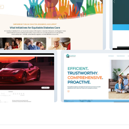
betes
PPA Del
utospa
Clutch Property Management