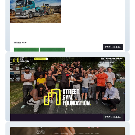
GB Toys & Models
StreetGym