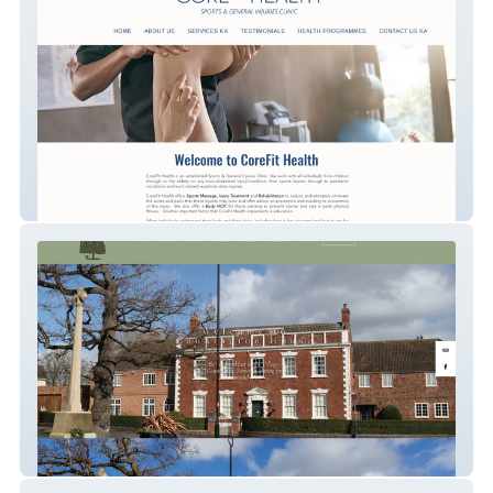
CoreFit Health
canningtonhouse