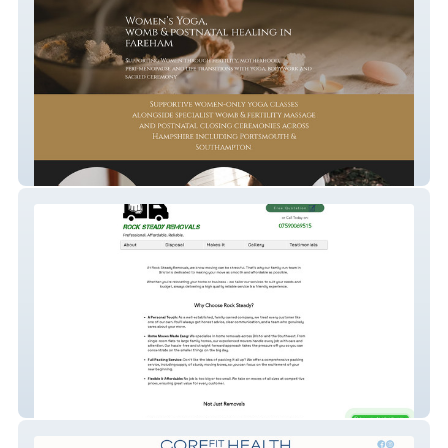
Sacred Weavers
Rocksteadyremovals