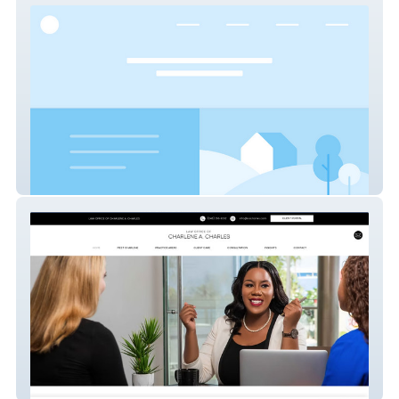
Octalien Ceative
Law Office of CAC