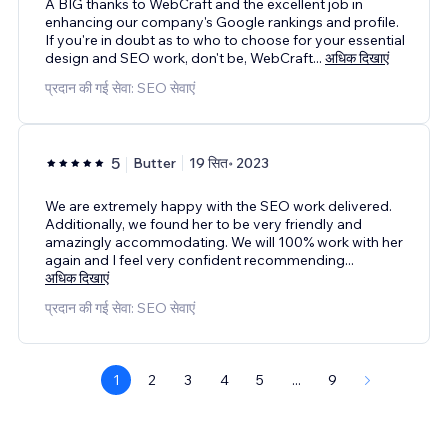
A BIG thanks to WebCraft and the excellent job in
enhancing our company's Google rankings and profile.
If you're in doubt as to who to choose for your essential
design and SEO work, don't be, WebCraft
...
अधिक दिखाएं
प्रदान की गई सेवा: SEO सेवाएं
5
Butter
19 सित॰ 2023
We are extremely happy with the SEO work delivered.
Additionally, we found her to be very friendly and
amazingly accommodating. We will 100% work with her
again and I feel very confident recommending
...
अधिक दिखाएं
प्रदान की गई सेवा: SEO सेवाएं
1
2
3
4
5
...
9