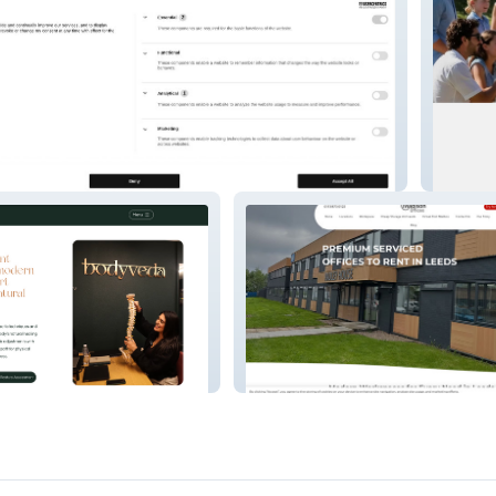
iadakis ENT Specialist
The Bla
Madison Offices