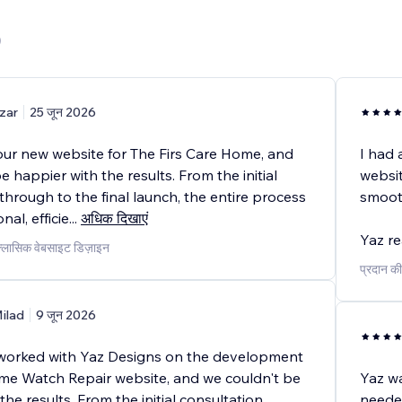
)
zar
25 जून 2026
our new website for The Firs Care Home, and
I had 
e happier with the results. From the initial
websit
through to the final launch, the entire process
smooth
al, efficie
...
अधिक दिखाएं
Yaz re
 क्लासिक वेबसाइट डिज़ाइन
प्रदान की
ilad
9 जून 2026
worked with Yaz Designs on the development
ime Watch Repair website, and we couldn't be
Yaz wa
the results. From the initial consultation
needed