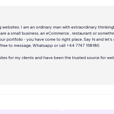
ng websites. I am an ordinary man with extraordinary thinking
re a small business, an eCommerce , restaurant or somethin
our portfolio - you have come to right place. Say hi and let's 
 free to message, Whatsapp or call +44 7747 158180.
tes for my clients and have been the trusted source for we
h 5 star rating for businesses
...