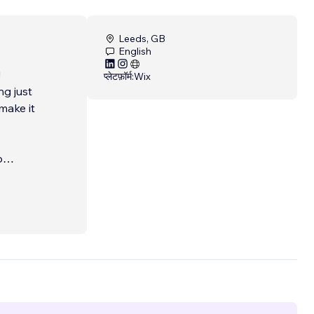
Leeds, GB
English
!
प्लेटफ़ॉर्म:
Wix
g just
make it
b