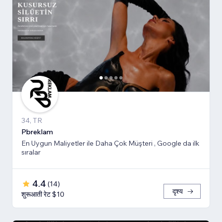
34, TR
Pbreklam
En Uygun Maliyetler ile Daha Çok Müşteri , Google da ilk
sıralar
4.4
(
14
)
दृश्य
शुरूआती रेट $10