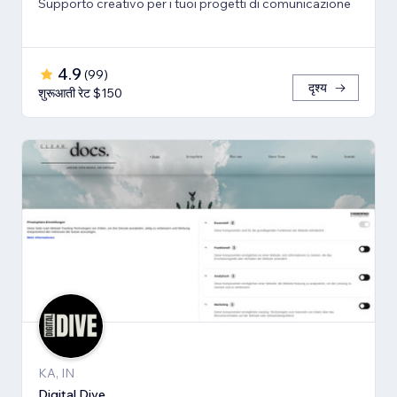
Supporto creativo per i tuoi progetti di comunicazione
4.9
(
99
)
दृश्य
शुरूआती रेट $150
KA, IN
Digital Dive