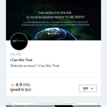
CA, US
i Can Wix That
Website a mess? i Can Wix That.
4.9
(
155
)
दृश्य
शुरूआती रेट $50