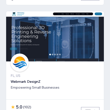
FL, US
Webmark DesignZ
Empowering Small Businesses
5.0
(
102
)