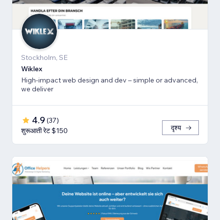
Stockholm, SE
Wiklex
High-impact web design and dev – simple or advanced,
we deliver
4.9
(
37
)
दृश्य
शुरूआती रेट $150