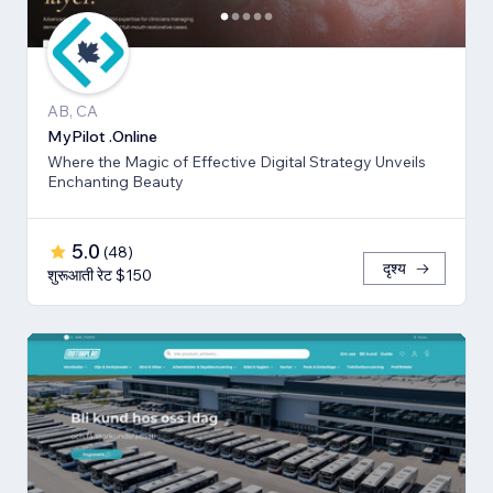
AB, CA
MyPilot .Online
Where the Magic of Effective Digital Strategy Unveils
Enchanting Beauty
5.0
(
48
)
दृश्य
शुरूआती रेट $150