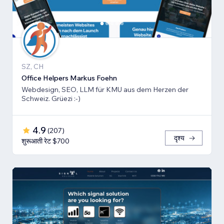
SZ, CH
Office Helpers Markus Foehn
Webdesign, SEO, LLM für KMU aus dem Herzen der
Schweiz. Grüezi :-)
4.9
(
207
)
दृश्य
शुरूआती रेट $700