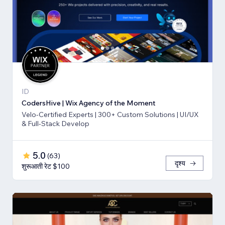
ID
CodersHive | Wix Agency of the Moment
Velo-Certified Experts | 300+ Custom Solutions | UI/UX
& Full-Stack Develop
5.0
(
63
)
दृश्य
शुरूआती रेट $100