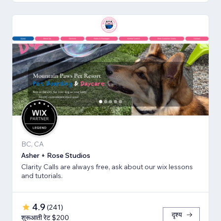
BC, CA
Asher + Rose Studios
Clarity Calls are always free, ask about our wix lessons
and tutorials.
4.9
(
241
)
दृश्य
शुरूआती रेट $200