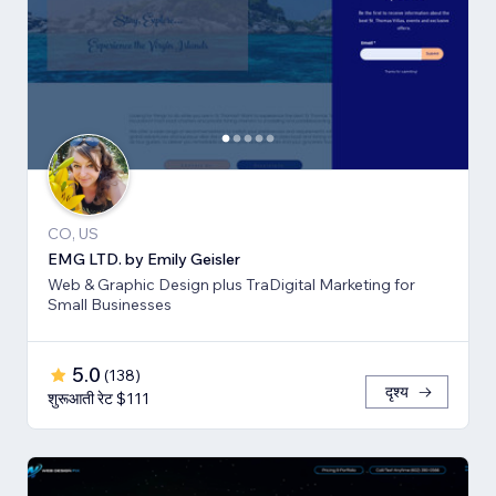
CO, US
EMG LTD. by Emily Geisler
Web & Graphic Design plus TraDigital Marketing for
Small Businesses
5.0
(
138
)
दृश्य
शुरूआती रेट $111