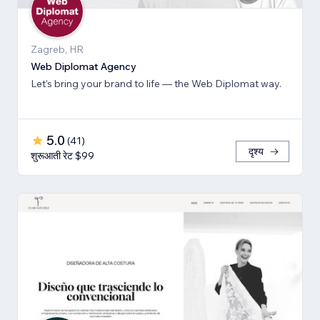
Zagreb, HR
Web Diplomat Agency
Let’s bring your brand to life — the Web Diplomat way.
5.0
(
41
)
दृश्य
शुरूआती रेट $99