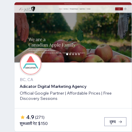
BC, CA
Adicator Digital Marketing Agency
Official Google Partner | Affordable Prices | Free
Discovery Sessions
4.9
(
271
)
दृश्य
शुरूआती रेट $150