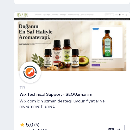
TR
Wix Technical Support - SEOUzmanim
Wix.com için uzman desteği, uygun fiyatlar ve
mükemmel hizmet.
5.0
(
6
)
दृश्य