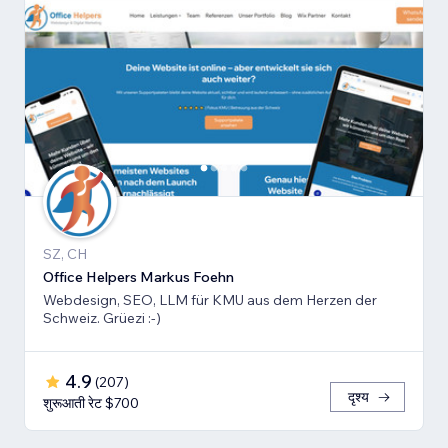
SZ, CH
Office Helpers Markus Foehn
Webdesign, SEO, LLM für KMU aus dem Herzen der
Schweiz. Grüezi :-)
4.9
(
207
)
दृश्य
शुरूआती रेट $700