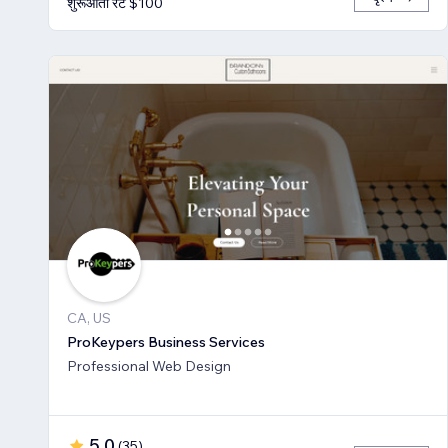
शुरूआती रेट $100
CA, US
ProKeypers Business Services
Professional Web Design
5.0
(
35
)