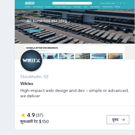
Stockholm, SE
Wiklex
High-impact web design and dev – simple or advanced,
we deliver
4.9
(
37
)
दृश्य
शुरूआती रेट $150