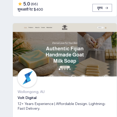
5.0
(
66
)
दृश्य
शुरूआती रेट $400
Wollongong, AU
Volt Digital
12+ Years Experience | Affordable Design. Lightning-
Fast Delivery.