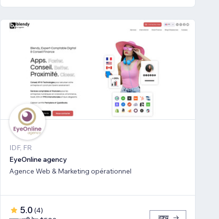
IDF, FR
EyeOnline agency
Agence Web & Marketing opérationnel
5.0
(
4
)
दृश्य