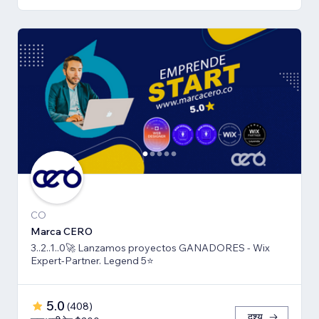
CO
Marca CERO
3..2..1..0🚀 Lanzamos proyectos GANADORES - Wix
Expert-Partner. Legend 5⭐️
5.0
(
408
)
दृश्य