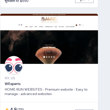
शुरूआती रेट $590
NY, US
WExperts
HOME RUN WEBSITES - Premium website - Easy to
manage - advanced websites
4.9
(
79
)