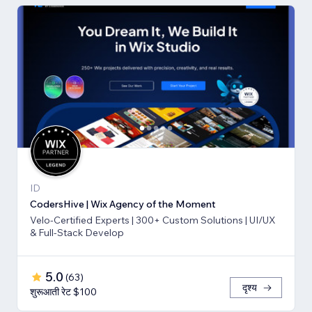
ID
CodersHive | Wix Agency of the Moment
Velo-Certified Experts | 300+ Custom Solutions | UI/UX
& Full-Stack Develop
5.0
(
63
)
दृश्य
शुरूआती रेट $100