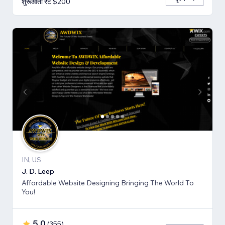
शुरूआती रेट $200
IN, US
J. D. Leep
Affordable Website Designing Bringing The World To
You!
5.0
(
355
)