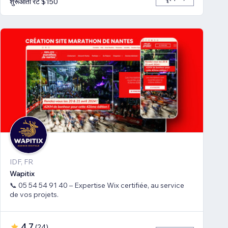
शुरूआती रेट $150
IDF, FR
Wapitix
📞 05 54 54 91 40 – Expertise Wix certifiée, au service
de vos projets.
4.7
(
24
)