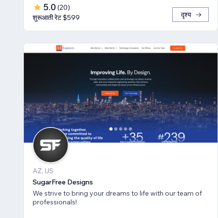
5.0
(
20
)
दृश्य
शुरूआती रेट $599
AZ, US
SugarFree Designs
We strive to bring your dreams to life with our team of
professionals!