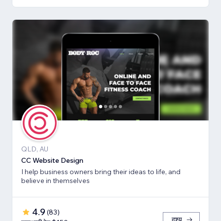
QLD, AU
CC Website Design
I help business owners bring their ideas to life, and
believe in themselves
4.9
(
83
)
दृश्य