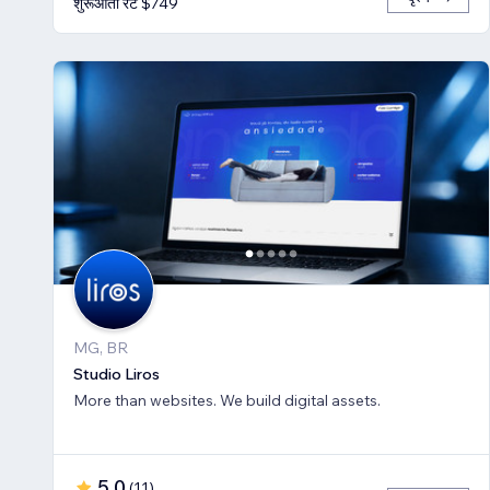
शुरूआती रेट $749
MG, BR
Studio Liros
More than websites. We build digital assets.
5.0
(
11
)