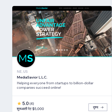
NE, US
MediaSavior L.L.C.
Helping everyone from startups to billion-dollar
companies succeed online!
5.0
(
4
)
दृश्य
शुरूआती रेट $5,000