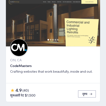
ON, CA
CodeMasters
Crafting websites that work beautifully, inside and out.
4.9
(
40
)
दृश्य
शुरूआती रेट $1,500