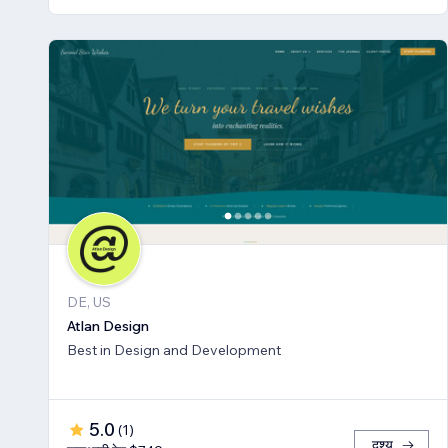
DE, US
Atlan Design
Best in Design and Development
5.0
(
1
)
दृश्य