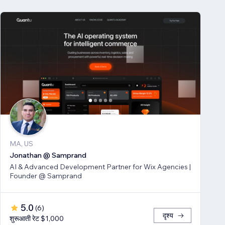
MA, US
Jonathan @ Samprand
AI & Advanced Development Partner for Wix Agencies |
Founder @ Samprand
5.0
(
6
)
दृश्य
शुरूआती रेट $1,000